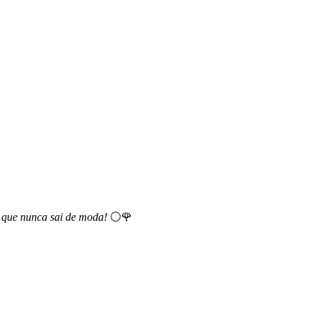
o que nunca sai de moda!
⚪🌹