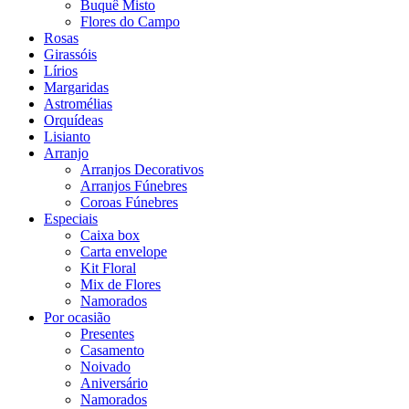
Buquê Misto
Flores do Campo
Rosas
Girassóis
Lírios
Margaridas
Astromélias
Orquídeas
Lisianto
Arranjo
Arranjos Decorativos
Arranjos Fúnebres
Coroas Fúnebres
Especiais
Caixa box
Carta envelope
Kit Floral
Mix de Flores
Namorados
Por ocasião
Presentes
Casamento
Noivado
Aniversário
Namorados