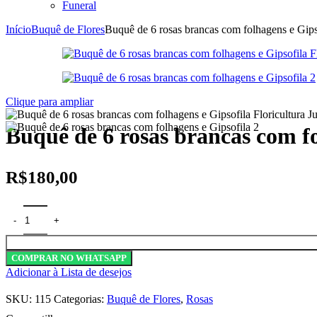
Funeral
Início
Buquê de Flores
Buquê de 6 rosas brancas com folhagens e Gips
Clique para ampliar
Buquê de 6 rosas brancas com fo
R$
180,00
COMPRAR NO WHATSAPP
Adicionar à Lista de desejos
SKU:
115
Categorias:
Buquê de Flores
,
Rosas