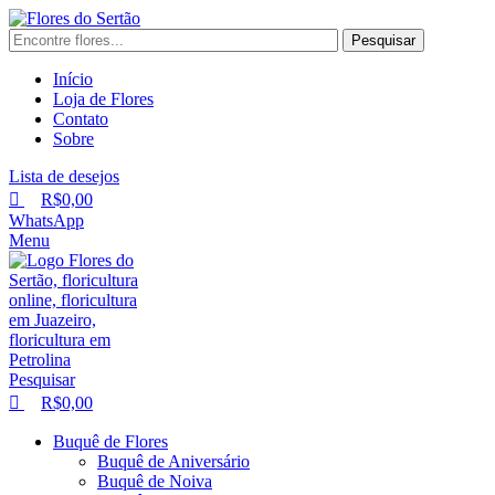
0
0
0
Pesquisar
Início
Loja de Flores
Contato
Sobre
Lista de desejos
R$
0,00
WhatsApp
Menu
Pesquisar
R$
0,00
Buquê de Flores
Buquê de Aniversário
Buquê de Noiva