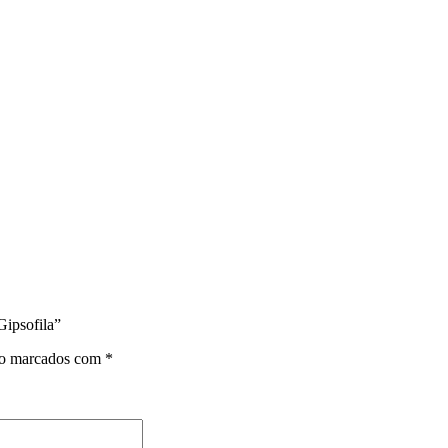
Gipsofila”
ão marcados com
*