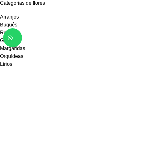
Categorias de flores
Arranjos
Buquês
Rosas
Girassóis
Margaridas
Orquídeas
Lírios
Mais
Receba em casa
Juazeiro BA
Petrolina PE
Casa Nova
Sobradinho
Sento-Sé
Remanso