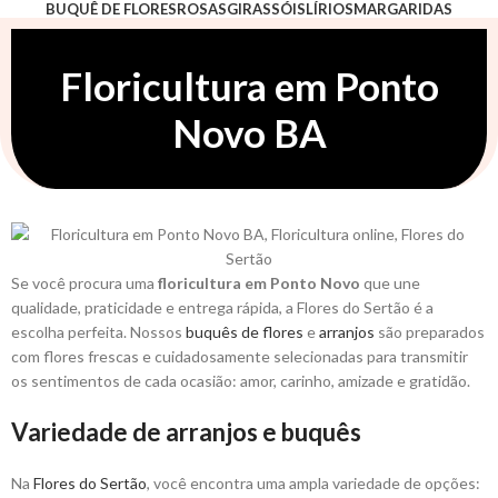
BUQUÊ DE FLORES
ROSAS
GIRASSÓIS
LÍRIOS
MARGARIDAS
ASTROMÉLIAS
ORQUÍDEAS
LISIANTO
ARRANJO
ESPECIAIS
POR OCASIÃO
Floricultura em Ponto
Novo BA
Se você procura uma
floricultura em Ponto Novo
que une
qualidade, praticidade e entrega rápida, a Flores do Sertão é a
escolha perfeita. Nossos
buquês de flores
e
arranjos
são preparados
com flores frescas e cuidadosamente selecionadas para transmitir
os sentimentos de cada ocasião: amor, carinho, amizade e gratidão.
Variedade de arranjos e buquês
Na
Flores do Sertão
, você encontra uma ampla variedade de opções: