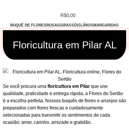
R$
0,00
BUQUÊ DE FLORES
ROSAS
GIRASSÓIS
LÍRIOS
MARGARIDAS
ASTROMÉLIAS
ORQUÍDEAS
LISIANTO
ARRANJO
ESPECIAIS
POR OCASIÃO
Floricultura em Pilar AL
Se você procura uma
floricultura em Pilar
que une
qualidade, praticidade e entrega rápida, a Flores do Sertão
é a escolha perfeita. Nossos
buquês de flores
e
arranjos
são
preparados com flores frescas e cuidadosamente
selecionadas para transmitir os sentimentos de cada
ocasião: amor, carinho, amizade e gratidão.