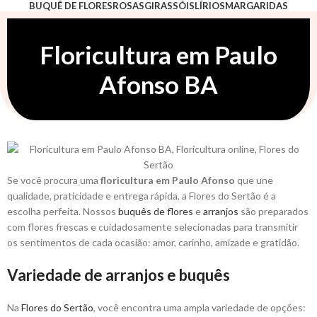
BUQUÊ DE FLORES
ROSAS
GIRASSÓIS
LÍRIOS
MARGARIDAS
ASTROMÉLIAS
ORQUÍDEAS
LISIANTO
ARRANJO
ESPECIAIS
POR OCASIÃO
Floricultura em Paulo
Afonso BA
Se você procura uma
floricultura em Paulo Afonso
que une
qualidade, praticidade e entrega rápida, a Flores do Sertão é a
escolha perfeita. Nossos
buquês de flores
e
arranjos
são preparados
com flores frescas e cuidadosamente selecionadas para transmitir
os sentimentos de cada ocasião: amor, carinho, amizade e gratidão.
Variedade de arranjos e buquês
Na
Flores do Sertão
, você encontra uma ampla variedade de opções: