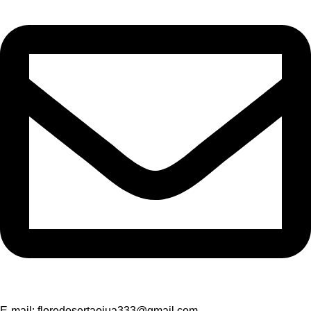
E-mail:
floredosertaojua333@gmail.com