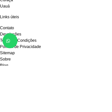
Uauá
Links úteis
Contato
Devoluções
Termos e Condições
Política de Privacidade
Sitemap
Sobre
Blog
FAQ
© 2025
Floricultura Flores do Sertão
. Todos os direitos
reservados. Criação
Agência PNZ
.
Loja