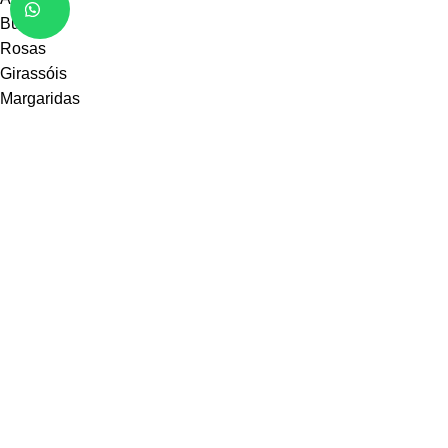
Buquês
Rosas
Girassóis
Margaridas
Orquídeas
Lírios
Mais
Receba em casa
Juazeiro BA
Petrolina PE
Casa Nova
Sobradinho
Sento-Sé
Remanso
Curaçá
Uauá