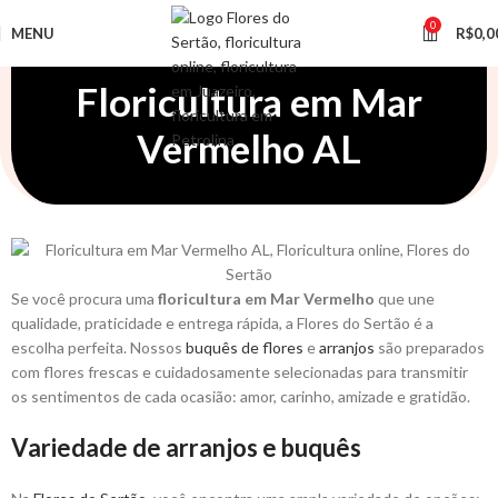
0
MENU
R$
0,0
Floricultura em Mar
Vermelho AL
Se você procura uma
floricultura em Mar Vermelho
que une
qualidade, praticidade e entrega rápida, a Flores do Sertão é a
escolha perfeita. Nossos
buquês de flores
e
arranjos
são preparados
com flores frescas e cuidadosamente selecionadas para transmitir
os sentimentos de cada ocasião: amor, carinho, amizade e gratidão.
Variedade de arranjos e buquês