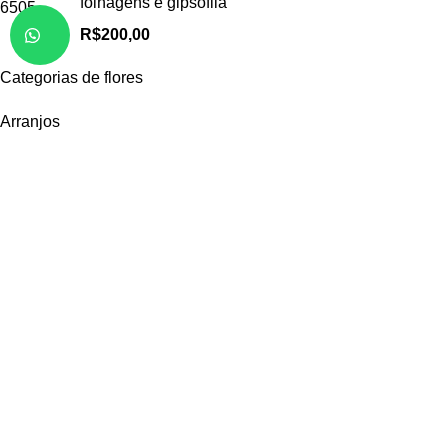
folhagens e gipsófila
R$
200,00
Categorias de flores
Arranjos
Buquês
Rosas
Girassóis
Margaridas
Orquídeas
Lírios
Mais
Receba em casa
Juazeiro BA
Petrolina PE
Casa Nova