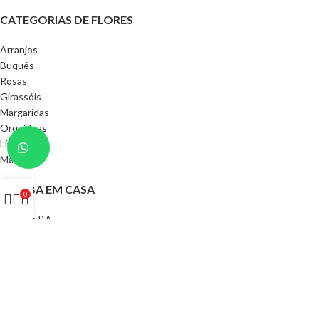
CATEGORIAS DE FLORES
Arranjos
Buquês
Rosas
Girassóis
Margaridas
Orquídeas
Lírios
Mais
RECEBA EM CASA
0
Juazeiro BA
Petrolina PE
Casa Nova
Sobradinho
Sento-Sé
Remanso
Curaçá