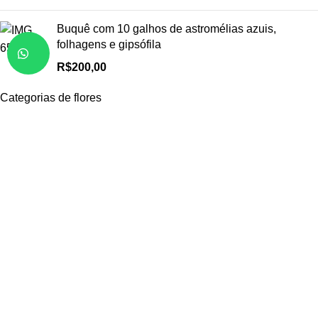
Buquê com 10 galhos de astromélias azuis,
folhagens e gipsófila
R$
200,00
Categorias de flores
Arranjos
Buquês
Rosas
Girassóis
Margaridas
Orquídeas
Lírios
Mais
Receba em casa
Juazeiro BA