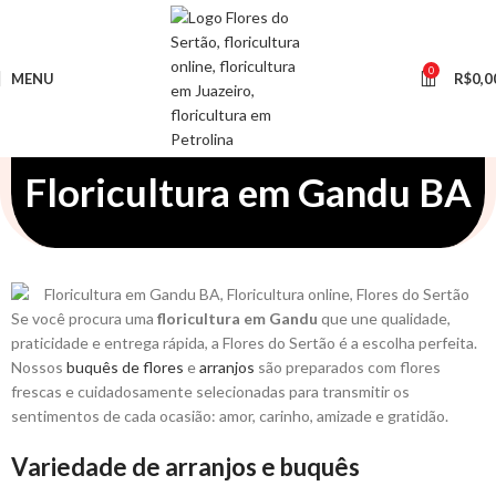
0
MENU
R$
0,0
Floricultura em Gandu BA
Se você procura uma
floricultura em Gandu
que une qualidade,
praticidade e entrega rápida, a Flores do Sertão é a escolha perfeita.
Nossos
buquês de flores
e
arranjos
são preparados com flores
frescas e cuidadosamente selecionadas para transmitir os
sentimentos de cada ocasião: amor, carinho, amizade e gratidão.
Variedade de arranjos e buquês