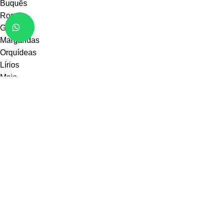
Buquês
Rosas
Girassóis
Margaridas
Orquídeas
Lírios
Mais
Receba em casa
Juazeiro BA
Petrolina PE
Casa Nova
Sobradinho
Sento-Sé
Remanso
Curaçá
Uauá