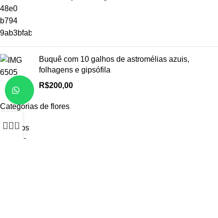
Buquê com 10 galhos de astromélias azuis,
folhagens e gipsófila
R$
200,00
Categorias de flores
0
Arranjos
Buquês
Rosas
Girassóis
Margaridas
Orquídeas
Lírios
Mais