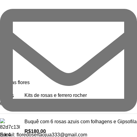
Nossas flores
Kits de rosas e ferrero rocher
R$
95,00
Buquê com 6 rosas azuis com folhagens e Gipsofila
R$
180,00
E-mail:
floredosertaojua333@gmail.com