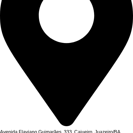
Avenida Flaviano Guimarães, 333, Cajueiro, Juazeiro/BA