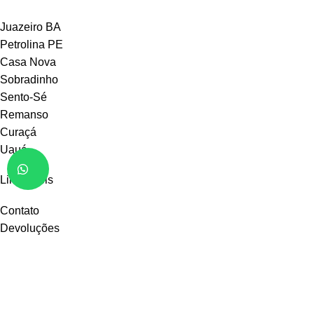
Juazeiro BA
Petrolina PE
Casa Nova
Sobradinho
Sento-Sé
Remanso
Curaçá
Uauá
Links úteis
Contato
Devoluções
Termos e Condições
Política de Privacidade
Sitemap
Sobre