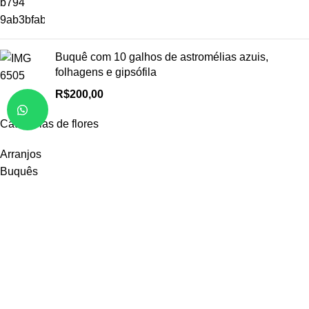
Buquê com 10 galhos de astromélias azuis,
folhagens e gipsófila
R$
200,00
Categorias de flores
Arranjos
Buquês
Rosas
Girassóis
Margaridas
Orquídeas
Lírios
Mais
Receba em casa