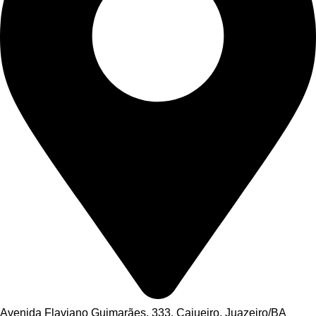
Avenida Flaviano Guimarães, 333, Cajueiro, Juazeiro/BA