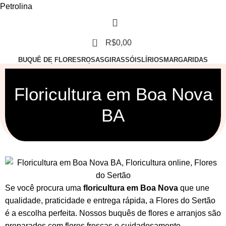
0
R$
0,00
BUQUÊ DE FLORES
ROSAS
GIRASSÓIS
LÍRIOS
MARGARIDAS
ASTROMÉLIAS
ORQUÍDEAS
LISIANTO
ARRANJO
ESPECIAIS
POR OCASIÃO
Floricultura em Boa Nova
BA
Se você procura uma
floricultura em Boa Nova
que une
qualidade, praticidade e entrega rápida, a Flores do Sertão
é a escolha perfeita. Nossos
buquês de flores
e
arranjos
são
preparados com flores frescas e cuidadosamente