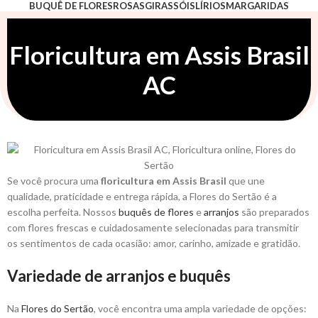
BUQUÊ DE FLORES
ROSAS
GIRASSÓIS
LÍRIOS
MARGARIDAS
ASTROMÉLIAS
ORQUÍDEAS
LISIANTO
ARRANJO
ESPECIAIS
POR OCASIÃO
Floricultura em Assis Brasil
AC
Se você procura uma
floricultura em Assis Brasil
que une
qualidade, praticidade e entrega rápida, a Flores do Sertão é a
escolha perfeita. Nossos
buquês de flores
e
arranjos
são preparados
com flores frescas e cuidadosamente selecionadas para transmitir
os sentimentos de cada ocasião: amor, carinho, amizade e gratidão.
Variedade de arranjos e buquês
Na
Flores do Sertão
, você encontra uma ampla variedade de opções: