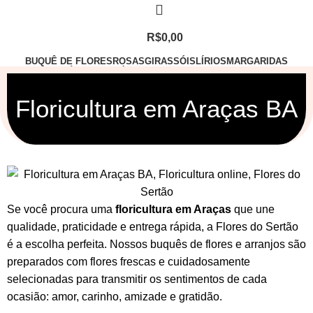
R$
0,00
BUQUÊ DE FLORES
ROSAS
GIRASSÓIS
LÍRIOS
MARGARIDAS
ASTROMÉLIAS
ORQUÍDEAS
LISIANTO
ARRANJO
ESPECIAIS
POR OCASIÃO
Floricultura em Araças BA
Se você procura uma
floricultura em Araças
que une
qualidade, praticidade e entrega rápida, a Flores do Sertão
é a escolha perfeita. Nossos
buquês de flores
e
arranjos
são
preparados com flores frescas e cuidadosamente
selecionadas para transmitir os sentimentos de cada
ocasião: amor, carinho, amizade e gratidão.