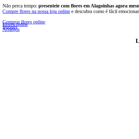
Não perca tempo:
presenteie com flores em Alagoinhas agora mes
Compre flores na nossa loja online
e descubra como é fácil emociona
Comprar flores online
Flores online
Buquês
Arranjos
L