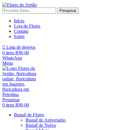
Pesquisar
Início
Loja de Flores
Contato
Sobre
Lista de desejos
0
itens
R$
0,00
WhatsApp
Menu
Pesquisar
0
itens
R$
0,00
Buquê de Flores
Buquê de Aniversário
Buquê de Noiva