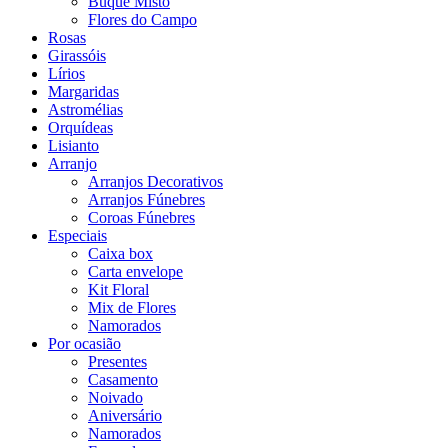
Buquê Misto
Flores do Campo
Rosas
Girassóis
Lírios
Margaridas
Astromélias
Orquídeas
Lisianto
Arranjo
Arranjos Decorativos
Arranjos Fúnebres
Coroas Fúnebres
Especiais
Caixa box
Carta envelope
Kit Floral
Mix de Flores
Namorados
Por ocasião
Presentes
Casamento
Noivado
Aniversário
Namorados